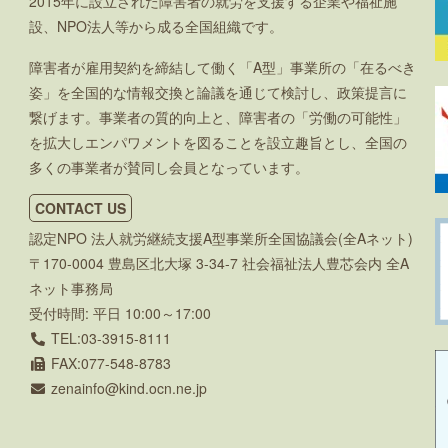
2015年に設立された障害者の就労を支援する企業や福祉施
設、NPO法人等から成る全国組織です。
障害者が雇用契約を締結して働く「A型」事業所の「在るべき
姿」を全国的な情報交換と論議を通じて検討し、政策提言に
繋げます。事業者の質的向上と、障害者の「労働の可能性」
を拡大しエンパワメントを図ることを設立趣旨とし、全国の
多くの事業者が賛同し会員となっています。
CONTACT US
認定NPO 法人就労継続支援A型事業所全国協議会(全Aネット)
〒170-0004 豊島区北大塚 3-34-7 社会福祉法人豊芯会内 全A
ネット事務局
受付時間: 平日 10:00～17:00
TEL:03-3915-8111
FAX:077-548-8783
zenainfo
kind.ocn.ne.jp