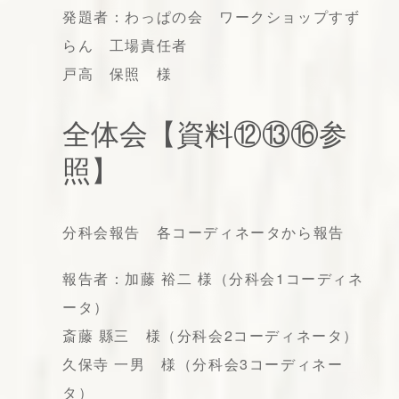
発題者：わっぱの会 ワークショップすず
らん 工場責任者
戸高 保照 様
全体会【資料⑫⑬⑯参
照】
分科会報告 各コーディネータから報告
報告者：加藤 裕二 様（分科会1コーディネ
ータ）
斎藤 縣三 様（分科会2コーディネータ）
久保寺 一男 様（分科会3コーディネー
タ）