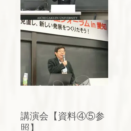
講演会【資料④⑤参
照】