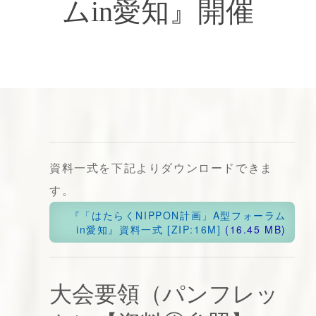
ムin愛知』開催
資料一式を下記よりダウンロードできま
す。
『「はたらくNIPPON計画」A型フォーラム
in愛知』資料一式 [ZIP:16M]
大会要領（パンフレッ