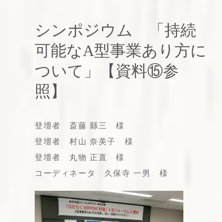
シンポジウム 「持続
可能なA型事業あり方に
ついて」【資料⑮参
照】
登壇者 斎藤 縣三 様
登壇者 村山 奈美子 様
登壇者 丸物 正直 様
コーディネータ 久保寺 一男 様