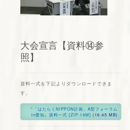
大会宣言【資料⑭参
照】
資料一式を下記よりダウンロードできま
す。
『「はたらくNIPPON計画」A型フォーラム
in愛知』資料一式 [ZIP:16M]