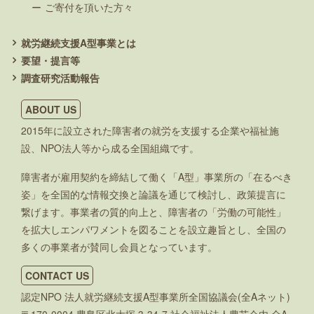
ご寄付を頂いた方々
就労継続支援A型事業とは
要望・提言等
調査研究活動報告
ABOUT US
2015年に設立された障害者の就労を支援する企業や福祉施
設、NPO法人等から成る全国組織です。
障害者が雇用契約を締結して働く「A型」事業所の「在るべき
姿」を全国的な情報交換と論議を通じて検討し、政策提言に
繋げます。事業者の質的向上と、障害者の「労働の可能性」
を拡大しエンパワメントを図ることを設立趣旨とし、全国の
多くの事業者が賛同し会員となっています。
CONTACT US
認定NPO 法人就労継続支援A型事業所全国協議会(全Aネット)
〒170-0004 豊島区北大塚 3-34-7 社会福祉法人豊芯会内 全A