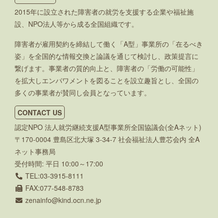
2015年に設立された障害者の就労を支援する企業や福祉施
設、NPO法人等から成る全国組織です。
障害者が雇用契約を締結して働く「A型」事業所の「在るべき
姿」を全国的な情報交換と論議を通じて検討し、政策提言に
繋げます。事業者の質的向上と、障害者の「労働の可能性」
を拡大しエンパワメントを図ることを設立趣旨とし、全国の
多くの事業者が賛同し会員となっています。
CONTACT US
認定NPO 法人就労継続支援A型事業所全国協議会(全Aネット)
〒170-0004 豊島区北大塚 3-34-7 社会福祉法人豊芯会内 全A
ネット事務局
受付時間: 平日 10:00～17:00
TEL:03-3915-8111
FAX:077-548-8783
zenainfo
kind.ocn.ne.jp