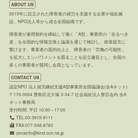
ABOUT US
2015年に設立された障害者の就労を支援する企業や福祉施
設、NPO法人等から成る全国組織です。
障害者が雇用契約を締結して働く「A型」事業所の「在るべき
姿」を全国的な情報交換と論議を通じて検討し、政策提言に
繋げます。事業者の質的向上と、障害者の「労働の可能性」
を拡大しエンパワメントを図ることを設立趣旨とし、全国の
多くの事業者が賛同し会員となっています。
CONTACT US
認定NPO 法人就労継続支援A型事業所全国協議会(全Aネット)
〒170-0004 豊島区北大塚 3-34-7 社会福祉法人豊芯会内 全A
ネット事務局
受付時間: 平日 10:00～17:00
TEL:03-3915-8111
FAX:077-548-8783
zenainfo
kind.ocn.ne.jp