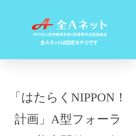
Skip
to
content
「はたらくNIPPON！
計画」A型フォーラ