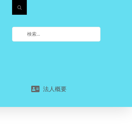
検
索
…
法人概要