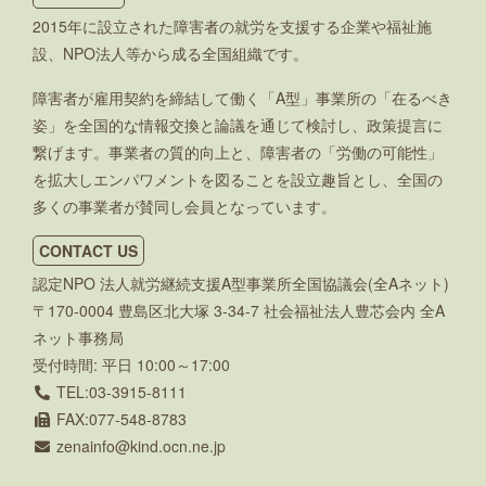
2015年に設立された障害者の就労を支援する企業や福祉施
設、NPO法人等から成る全国組織です。
障害者が雇用契約を締結して働く「A型」事業所の「在るべき
姿」を全国的な情報交換と論議を通じて検討し、政策提言に
繋げます。事業者の質的向上と、障害者の「労働の可能性」
を拡大しエンパワメントを図ることを設立趣旨とし、全国の
多くの事業者が賛同し会員となっています。
CONTACT US
認定NPO 法人就労継続支援A型事業所全国協議会(全Aネット)
〒170-0004 豊島区北大塚 3-34-7 社会福祉法人豊芯会内 全A
ネット事務局
受付時間: 平日 10:00～17:00
TEL:03-3915-8111
FAX:077-548-8783
zenainfo
kind.ocn.ne.jp