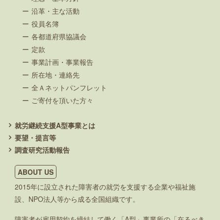
沿革・主な活動
役員名簿
各都道府県協議会
定款
事業計画・事業報告
所在地・連絡先
全Ａネットパンフレット
ご寄付を頂いた方々
就労継続支援A型事業とは
要望・提言等
調査研究活動報告
ABOUT US
2015年に設立された障害者の就労を支援する企業や福祉施
設、NPO法人等から成る全国組織です。
障害者が雇用契約を締結して働く「A型」事業所の「在るべき