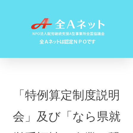
Skip
to
content
「特例算定制度説明
会」及び「なら県就